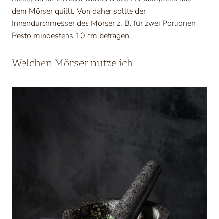
dem Mörser quillt. Von daher sollte der
Innendurchmesser des Mörser z. B. für zwei Portionen
Pesto mindestens 10 cm betragen.
Welchen Mörser nutze ich