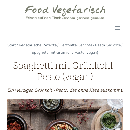
Zum
Inhalt
springen
Start
/
Vegetarische Rezepte
/
Herzhafte Gerichte
/
Pasta Gerichte
/
Spaghetti mit Grünkohl-Pesto (vegan)
Spaghetti mit Grünkohl-
Pesto (vegan)
Ein würziges Grünkohl-Pesto, das ohne Käse auskommt.