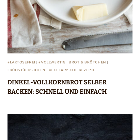
+LAKTOSEFREI
|
+VOLLWERTIG
|
BROT & BRÖTCHEN
|
FRÜHSTÜCKS IDEEN
|
VEGETARISCHE REZEPTE
DINKEL-VOLLKORNBROT SELBER
BACKEN: SCHNELL UND EINFACH