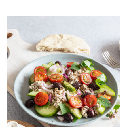
I
H
E
B
R
U
E
C
N
H
A
U
S
K
A
F
K
A
S
Z
E
I
T