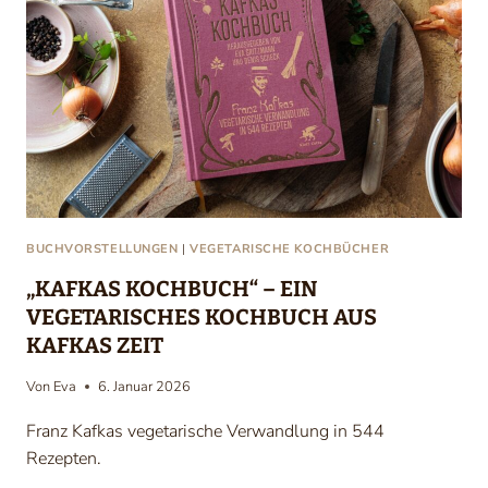
E
H
T
E
I
N
E
G
E
S
BUCHVORSTELLUNGEN
|
VEGETARISCHE KOCHBÜCHER
U
„KAFKAS KOCHBUCH“ – EIN
N
VEGETARISCHES KOCHBUCH AUS
D
KAFKAS ZEIT
E
E
Von
Eva
6. Januar 2026
R
Franz Kafkas vegetarische Verwandlung in 544
N
Rezepten.
Ä