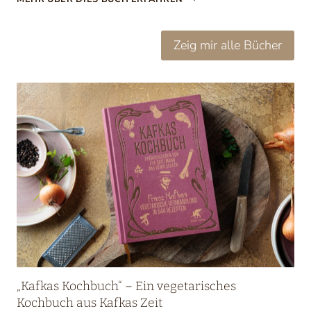
I
N
Zeig mir alle Bücher
B
U
C
H
T
I
P
P
:
K
A
T
R
I
„Kafkas Kochbuch“ – Ein vegetarisches
N
Kochbuch aus Kafkas Zeit
D