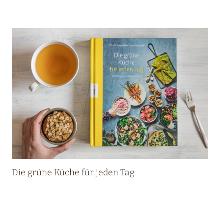
E
V
R
I
E
S
–
‚
E
I
N
G
A
R
Die grüne Küche für jeden Tag
T
E
N