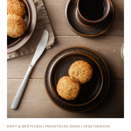
BROT & BRÖTCHEN
|
FRÜHSTÜCKS IDEEN
|
VEGETARISCHE