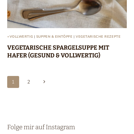
+VOLLWERTIG
|
SUPPEN & EINTÖPFE
|
VEGETARISCHE REZEPTE
VEGETARISCHE SPARGELSUPPE MIT
HAFER (GESUND & VOLLWERTIG)
Seitennavigation
Nächste
1
2
Seite
Folge mir auf Instagram