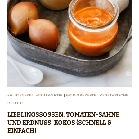
+GLUTENFREI
|
+VOLLWERTIG
|
GRUNDREZEPTE
|
VEGETARISCHE
REZEPTE
LIEBLINGSSOSSEN: TOMATEN-SAHNE U
ND ERDNUSS-KOKOS (SCHNELL & E
INFACH)