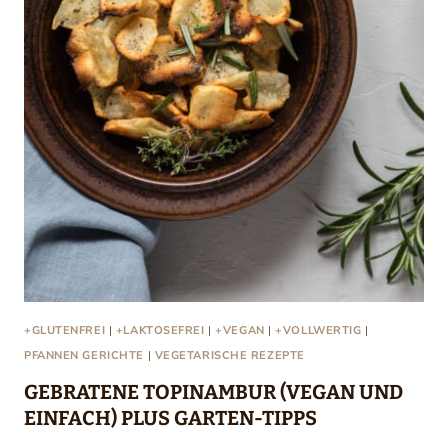
+GLUTENFREI
|
+LAKTOSEFREI
|
+VEGAN
|
+VOLLWERTIG
|
PFANNEN GERICHTE
|
VEGETARISCHE REZEPTE
GEBRATENE TOPINAMBUR (VEGAN UND
EINFACH) PLUS GARTEN-TIPPS