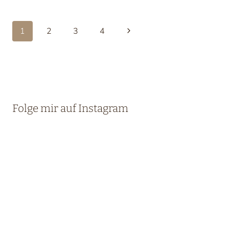
Seitennavigation
Nächste
1
2
3
4
Seite
Folge mir auf Instagram