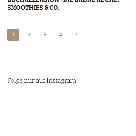
SMOOTHIES & CO.
Seitennavigation
Nächste
1
2
3
4
Seite
Folge mir auf Instagram