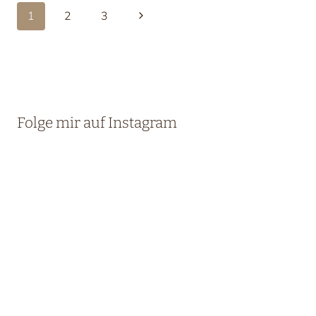
Seitennavigation
Nächste
1
2
3
Seite
Folge mir auf Instagram