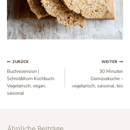
Beitragsnavigation
ZURÜCK
WEITER
Buchrezension |
30 Minuten
Schrot&Korn Kochbuch:
Gemüseküche –
Vegetarisch, vegan,
vegetarisch, saisonal, bio
saisonal
Ähnliche Beiträge