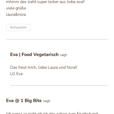
mhmm das sieht super lecker aus liebe eva!!
viele grüße
laura&nora
Antworten
Eva | Food Vegetarisch
sagt:
Das freut mich, liebe Laura und Nora!!
LG Eva
Eva @ 1 Big Bite
sagt:
Ich weiss ja nicht ob ich das schon zum Fruehstueck