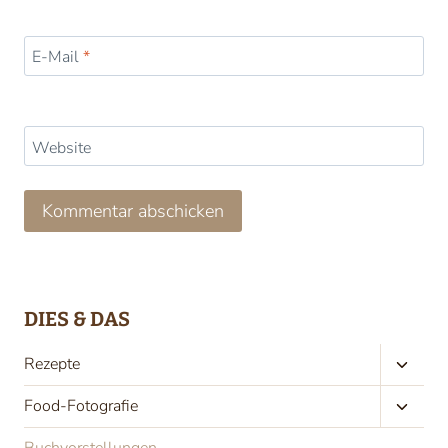
E-Mail
*
Website
DIES & DAS
Unter
Rezepte
umscha
Unter
Food-Fotografie
umscha