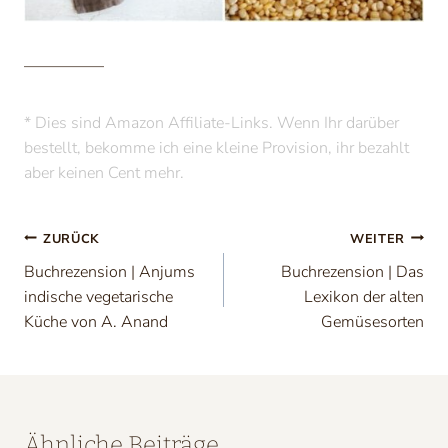
—————
* Dies sind Amazon Affiliate-Links. Wenn Ihr darüber
bestellt, bekomme ich eine kleine Provision, ihr bezahlt
aber keinen Cent mehr.
Beitragsnavigation
ZURÜCK
WEITER
Buchrezension | Anjums
Buchrezension | Das
indische vegetarische
Lexikon der alten
Küche von A. Anand
Gemüsesorten
Ähnliche Beiträge