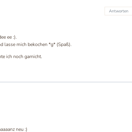
Antworten
e ee :).
nd lasse mich bekochen *g* (Spaß).
te ich noch garnicht.
aaaaanz neu :)