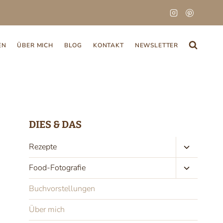
EN
ÜBER MICH
BLOG
KONTAKT
NEWSLETTER
DIES & DAS
Untermen
Rezepte
umschalte
Untermen
Food-Fotografie
umschalte
Buchvorstellungen
Über mich