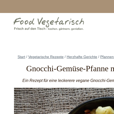
Zum
Inhalt
springen
Start
/
Vegetarische Rezepte
/
Herzhafte Gerichte
/
Pfannen
Gnocchi-Gemüse-Pfanne mi
Ein Rezept für eine leckerere vegane Gnocchi-Ge