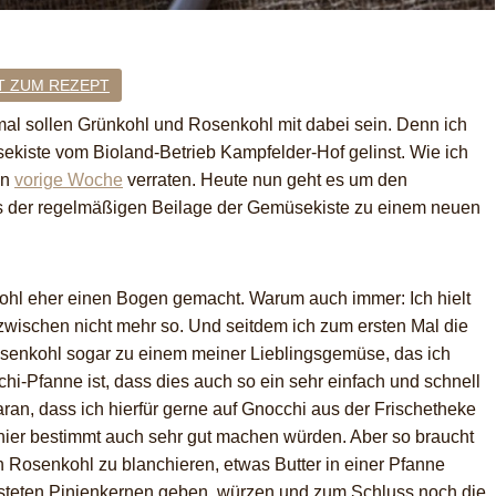
T ZUM REZEPT
mal sollen Grünkohl und Rosenkohl mit dabei sein. Denn ich
ekiste vom Bioland-Betrieb Kampfelder-Hof gelinst. Wie ich
on
vorige Woche
verraten. Heute nun geht es um den
aus der regelmäßigen Beilage der Gemüsekiste zu einem neuen
hl eher einen Bogen gemacht. Warum auch immer: Ich hielt
inzwischen nicht mehr so. Und seitdem ich zum ersten Mal die
osenkohl sogar zu einem meiner Lieblingsgemüse, das ich
i-Pfanne ist, dass dies auch so ein sehr einfach und schnell
aran, dass ich hierfür gerne auf Gnocchi aus der Frischetheke
hier bestimmt auch sehr gut machen würden. Aber so braucht
n Rosenkohl zu blanchieren, etwas Butter in einer Pfanne
teten Pinienkernen geben, würzen und zum Schluss noch die