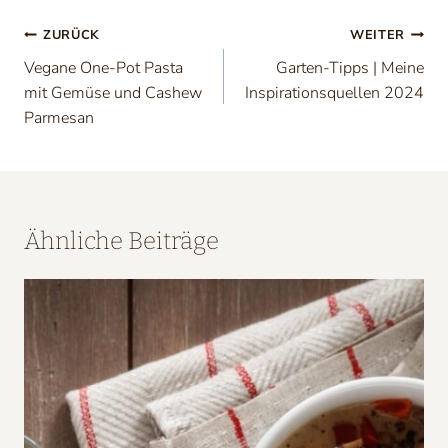
Beitragsnavigation
ZURÜCK
WEITER
Vegane One-Pot Pasta
Garten-Tipps | Meine
mit Gemüse und Cashew
Inspirationsquellen 2024
Parmesan
Ähnliche Beiträge