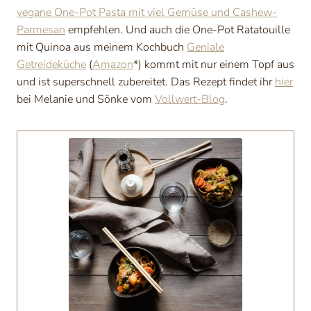
vegane One-Pot Pasta mit viel Gemüse und Cashew-
Parmesan
empfehlen. Und auch die One-Pot Ratatouille
mit Quinoa aus meinem Kochbuch
Geniale
Getreideküche
(
Amazon
*) kommt mit nur einem Topf aus
und ist superschnell zubereitet. Das Rezept findet ihr
hier
bei Melanie und Sönke vom
Vollwert-Blog
.