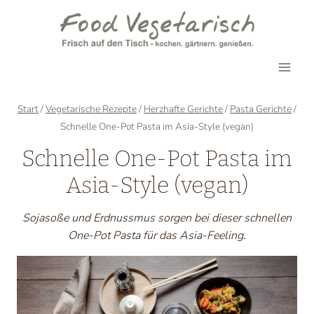
Zum
Inhalt
springen
Start
/
Vegetarische Rezepte
/
Herzhafte Gerichte
/
Pasta Gerichte
/
Schnelle One-Pot Pasta im Asia-Style (vegan)
Schnelle One-Pot Pasta im
Asia-Style (vegan)
Sojasoße und Erdnussmus sorgen bei dieser schnellen
One-Pot Pasta für das Asia-Feeling.