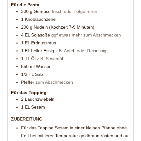
Für die Pasta
300
g
Gemüse
frisch oder tiefgefroren
1
Knoblauchzehe
200
g
Nudeln (Kochzeit 7-9 Minuten)
4
EL
Sojasoße
ggf etwas mehr zum Abschmecken
1
EL
Erdnussmus
1
EL
heller Essig
z.B. Apfel- oder Reisessig
1
TL
Öl
z.B. Sesamöl
550
ml
Wasser
1/2
TL
Salz
Pfeffer
zum Abschmecken
Für das Topping
2
Lauchzwiebeln
1
EL
Sesam
ZUBEREITUNG
Für das Topping Sesam in einer kleinen Pfanne ohne
Fett bei mittlerer Temperatur goldbraun rösten und auf