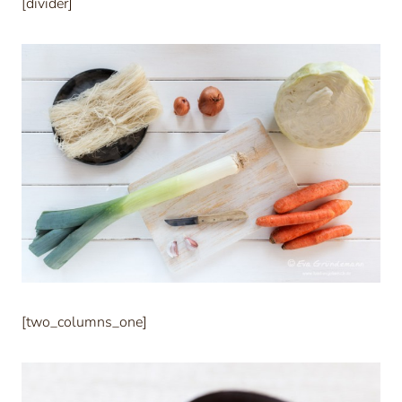
[divider]
[two_columns_one]