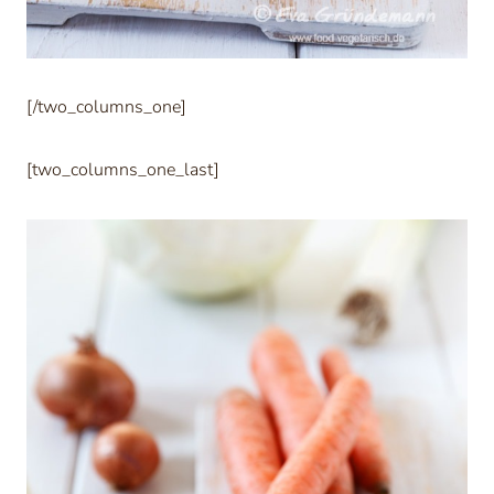
[/two_columns_one]
[two_columns_one_last]