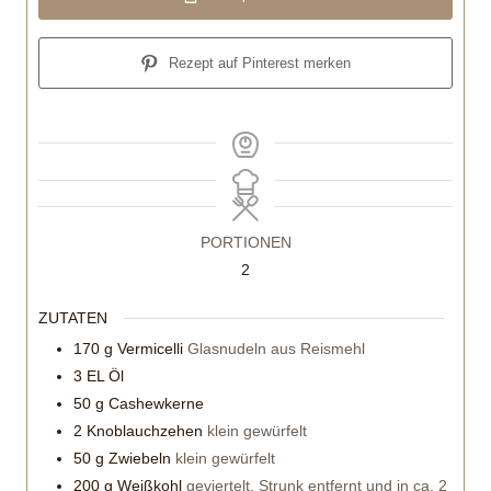
Rezept auf Pinterest merken
PORTIONEN
2
ZUTATEN
170
g
Vermicelli
Glasnudeln aus Reismehl
3
EL Öl
50
g
Cashewkerne
2
Knoblauchzehen
klein gewürfelt
50
g
Zwiebeln
klein gewürfelt
200
g
Weißkohl
geviertelt, Strunk entfernt und in ca. 2