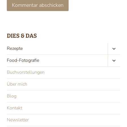
DIES & DAS
Unter
Rezepte
umscha
Unter
Food-Fotografie
umscha
Buchvorstellungen
Über mich
Blog
Kontakt
Newsletter