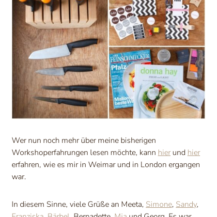
Wer nun noch mehr über meine bisherigen
Workshoperfahrungen lesen möchte, kann
hier
und
hier
erfahren, wie es mir in Weimar und in London ergangen
war.
In diesem Sinne, viele Grüße an Meeta,
Simone
,
Sandy
,
Franziska
,
Bärbel
, Bernadette,
Mia
und Georg. Es war