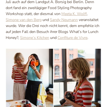
Juli auch auf dem Landgut A. Borsig bei Berlin. Denn
dort fand ein zweitägiger Food Styling Photography
Workshop statt, der diesmal von
Meeta K. Wolff
,
Simone van den Berg
und
Sandy Neumann
veranstaltet
wurde.
Wer die Drei noch nicht kennt, dem empfehle ich
auf jeden Fall den Besuch ihrer Blogs What’s for Lunch
Honey?,
Simone’s Kitchen
und
Confiture de Vivre
.